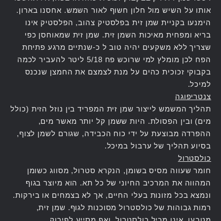
אותו על השיש מול חלון חשוף לאור השמש. אחסנו בארון.
הימנעו בקניית שמן זית בפלסטיק צהוב, הפלסטיק אינו
בריא ומפחית מאיכות השמן זית. שמן זית שמאוחסן כפי
שצריך ללא משקעים יהיה טוב ל כ-שנתיים מרגע פתיחת
הפח לכן מומלץ למי שרוכש פח 5/18 ליטר להעביר לכמה
בקבוקי זכוכית כהים על מנת לצמצם את החמצן שנכנס
למיכל.
צנטריפוגה
תהליך המשמש לייצור שמן זית המפריד בין נוזל הזית (כולל
מים) ובין הפסולת. היות ששמן קל יותר מאשר מים,
ההפרדה מבוצעת על ידי כוח הכבידה, שגורם לשמן לצוף,
בסיוע תהליך של ערבול במיכל.
כולסטרול
חומר שעווה מסיס בשומן, הנקרא סטרול, מסווג כשומן
המהווה את המרכיב החיוני של כל תא. הוא מיוצר בגוף
ונמצא בכל מזונות בעלי החיים, אך לא בצמחים או בירקות.
רמות גבוהות של כולסטרול מסוכנות לגוף. שמן זית,
מטבעו, אינו מכיל כולסטרול. ואף מסייע לפירוק