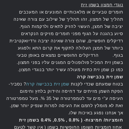
נוגדי חמצון בשמן זית
חומרים טבעיים או מלאכותיים המונעים או המעכבים
תהליך של חמצון. זהו תהליך של שילוב עם צורה שאינה
יציבה של חמצן, העשוי להזיק לתאים ולרקמות הגוף.
סיוע בהגנה על הגוף מפני חומרים מזיקים הנקראים
רדיקלים חופשיים, שהם צורה שאינה יציבה ורדיואקטיבית
ביותר של חמצן העלולה לתקוף את קרום התא ולפגוע
בגוף. הרדיקלים החופשיים נמצאים באופן טבעי
בשמן זית המכיל פולופנולים המגנים עליו בפני חמצון.
כמו כן שמן זית כתית מעולה עשיר יותר בנוגדי חמצון.
שמן זית בכבישה קרה
בטוח שמעתם שכדי לקנות
שמן זית בכבישה קרה
? נסביר-
הפקת השמן מזיתים עד דחיסה והידוק בלחץ וחימום
העיסה ע"י מים עד לטמפרטורה של 35 %. מעל טמפרטורה
זאת לא מומלץ לחמם את העיסה למרות שנפיק יותר שמן.
אך אנחנו נפגע באיכות שלו.
חומציות/ חמיצות- ( 0.8% , 0.5%, 0.4% בשמן זית
אחוז חומציות השומן החופשיות בשמן ( אין קשר לטעם