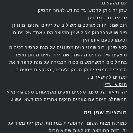
עם משקעים.
שמן זה ניתן לרכוש עד כחודש לאחר המסיק.
זני זיתים – מונו זן
רוב שמני הזית מורכבים משילוב של זיתים שונים. מונו זן
פירושו שהבקבוק מכיל שמן המיוצר מסוג אחד של זיתים
וטעמו כטעם אותו הזן.
ללא סינון. רוב שמני הזית מסוננים על מנת להסיר רכיבים
מוצקים של הזיתים מהשמן. שמן זית שאינו מסונן מיוצר
בתהליכים המשתמשים בכוח הכבידה על מנת להפריד את
הרכיבים המוצקים מן השמן. לעתים, משקעים מסוימים
עשויים להישאר בו.
חזק או עדין
זהו תיאור של טעם. טעמים חזקים משמעותם טעם גוף מלא
המשתלב היטב עם טעמים חזקים אחרים כמו דשא ,עשיו.
חומציות שמן זית
כמות חומצות השומן החופשיות במזונות. שמן זית נמדד על
ידי רמת החומצה האולאית שהוא מכיל.