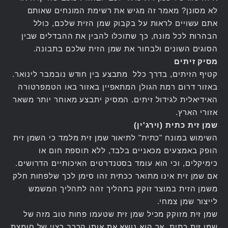
לא מסונן? מאמר זה מגיש את רשימת המונחים שאותם
אתם עשויים לראות על בקבוק שמן הזית שלכם, כולל
הבהרות לכל מונח, כך שתוכלו להבין את ההבדלים שבין
הסוגים השונים ולבחור את שמן הזית שלכם בתבונה.
מסיק זיתים
קטיף הזיתים, בדרך כלל מתבצע בין חודש נובמבר לינואר.
באזור דרום רמת הגולן המתאפיין באזור באו הטמפרטורה
האידיאלית לגידול זיתים. המסיק יתבצע מאוחר יותר משאר
אזורי הארץ.
שמן זית כתית (וירג'ין)
השימוש במונח "כתית" לתיאור שמן זית מלמד כי השמן זית
הופק באמצעים מכאניים בלבד, ללא תוספת חום או
כימיקלים, וכי הוא עומד בסטנדרטים האיכותיים הדרושים.
אם שמן זית אינו מתואר ככתית זהו סימן לכך שלפחות חלק
משמן הזית במוצר זוקק בתהליך זהה לתהליך המשמש
לייצור שמן צמחי.
שמן זית מזוקק מכיל שמן זית שטעמו פחות טוב מזה של
שמן זית כתית, אך הוא נושא את אותו הרכב רצוי של חומצת