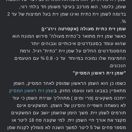
שומן, כלומר, הוא מורכב בעיקר משומן חד בלתי רווי,
בדומה לשמן זית כתית ואינו שמן זית בעל חמיצות של עד 2
%.
שמן זית כתית מעולה (אקסרטה וירג'ין)
כאשר שמן זית מתואר כ"כתית מעולה" פירוש המונח הוא
שהוא עומד בסטנדרטים איכותיים וגבוהים יותר
מהסטנדרטים החלים על שמן זית "כתית" רגיל. ורמת
החמיצות שלו נמוכה במיוחד עד כ- 0.8 % עם הטעמים
הנכונים.
"שמן זית ראשון המסיק"
כשמו כן הוא השמן הראשון שמופק לאחר המסיק, השמן
מתאפיין בצבעו העז וטעמו החזק. ב
שמן זית ראשון המסיק
ייתכנו משקעים (פרי ומים ) מתהליך עצירת השמן כי עוד
לא נעשתה השפייה והסינון של השמן. המשקעים אינם
תורמים לשמן זית. משך הזמן שהשמן יושב עם המשקעים
מקצר את אורך חיי השמן זית. למי שקונה פח 18 ליטר או
מספר פחים של 5 ליטר למשך השנה לא מומלץ לקנות שמן