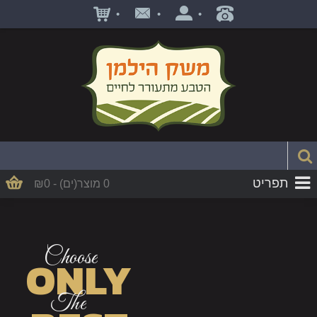
•
•
•
תפריט
0 מוצר(ים) - ₪0
Choose
ONLY
The