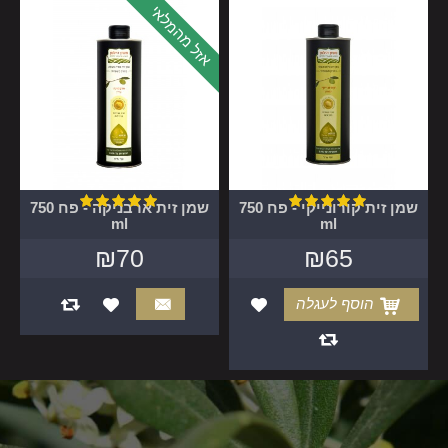
אזל מהמלאי
שמן זית קורונייקי - פח 750
שמן זית ארבניקה - פח 750
ml
ml
₪70
₪65
הוסף לעגלה