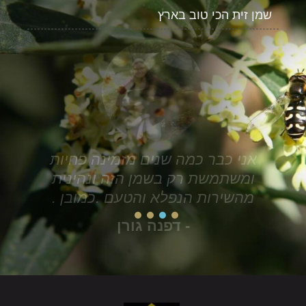
שמן זית הכי טוב בארץ
אני כבר כמה שנים מזמינה פחיות
ומשתמשת רק בשמן הזה ונהינית
מהשירות הנפלא והטעם .כמובן .
- דפנה גורן
4
3
2
1