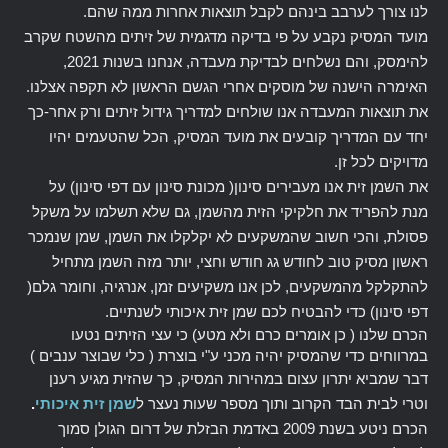
לנו צורך לערבב בינהם לקבל תוצאות אחרות ממה שהם.
מועד המסיק נקבע על פי בדיקה מדגמית של זיתים מהשטח שקרב
להימסק, והם נשלחים לבדיקת מעבדה, אנחנו בשנות 2021,
האימרה הישנה של מוסקים אחרי הגשם הראשון לא תקפה אצלנו.
את תוצאות המעבדה אנו שולחים למדריך גידול זיתים ורק אחר-כך
יחד עם המדריך קובעים את מועד המסיק, הכל שהטעמים יהיו
מדויקים לכל זן.
את השמן זית אנו מעבירים סינון( מכונת סינון עם דפי סינון) על
מנת להפריד את חלקיקי הזית מהשמן, גם שלא תשלמו על משקל
פסולת, והכי חשוב שהמשקעים לא יקלקלו את השמן, שמן שנמכר
ראשון מסיק טוב לחודש גג חודש וחצי, יותר מזה השמן מתחיל
להתקלקל מהמשקעים, לכן אנו משקיעים זמן, אנרגיה, וחומר גלם(
דפי סינון) כדי להבטיח לכם שמן זית איכותי לשנתיים.
הכרם שלנו ( כן אומרים כרם ולא מטע) כי עצי הזיתים נטעו
במרווחים כדי שהמסיק יהיה מכני ע"י בוצרת ( כלי שבוצר ענבים )
דבר שמביא יתרון עצום במהירות המסיק, כך שהזית מגיע רענן
וטרי לבית הבד הקרוב ותוך מספר שעות נעצר ל
שמן זית איכותי
.
הכרם ניטע בשנת 2009 באדמת הבזלת של דרום הגולן סמוך