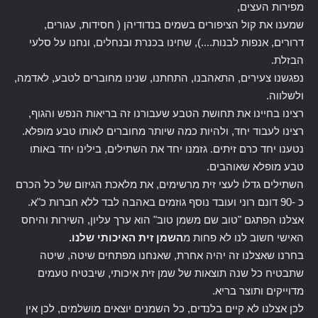
מפירות העצים,
שמענו את קול הציפורים בשמים בנדודיהן ( חסידות, עגורים,
דרורים, אנפות לבנות....), שחינו בכנרת ובנחלים, ונחנו על סלעי
הבזלת.
נפגשנו צעירים, התאהבנו, התחתנו, שנינו מחוברים לטבע, לאדמה,
ולשלווה.
רצינו בחיינו את תחושת הטבע שעבורנו זה בריאות הנפש והגוף,
רצינו לעבוד יחד, ולהיות כמה שיותר מחוברים לאותו טבע מופלא.
נטענו יחד כרם זיתים. גזמנו יחד את השתילים, בילינו יחד באותו
טבע מופלא שאוהבים.
השתילים גדלו לעצי זית מרשימים, את מלאכת הגיזום של כל הכרם
כ -90 דונם רוני ועובד נוסף גוזמים באהבה לבד ללא חברות כ"א.
אצלנו הפתגם "טוב שם משמן טוב" הוא ערך עליון, השירות והיחס
האישי חשוב לנו לא פחות מ
השמן זית האיכותי שלנו.
בחרנו שאצלנו זה יהיה אחרת, שאנחנו מפתחים שיטה, שיטה
שתבטיח כל שנה תוצאות של שמן זית איכותי, שיבטיח טעמים
מדוייקים ותוצר בריא.
לכן אצלנו לא קיים בלנדים, כל השמנים יוצאים מושלמים, לכן אין